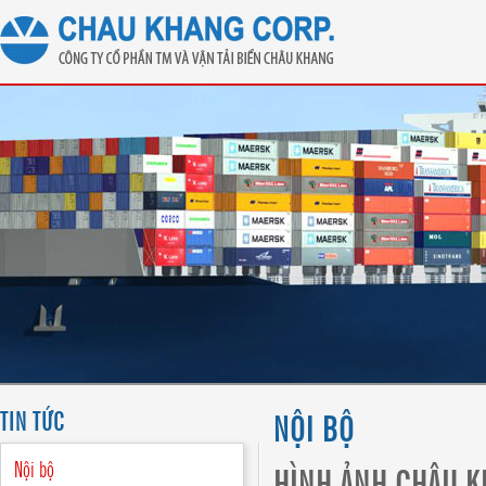
TIN TỨC
NỘI BỘ
Nội bộ
HÌNH ẢNH CHÂU K