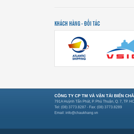
KHÁCH HÀNG - ĐỐI TÁC
CÔNG TY CP TM VÀ VẬN TẢI BIỂN CH
791A Huỳnh Tấn Phát, P. Phú Thuận, Q. 7, TP. 
Tel: (08) 3773.8287 - Fax: (08) 3773.8289
Email: info@chaukhang.vn