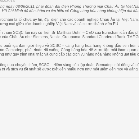
/02/2013
ng ngày 08/06/2011, phái đoàn đại diện Phòng Thương mại Châu Âu tại Việt N
. Hồ Chí Minh đã đến thăm và tìm hiểu về Cảng hàng hóa hàng không hiện đại đầu
rocham là tổ chức uy tín, đại diện cho các doanh nghiệp Châu Âu tại Việt Nam
ương mại giữa các doanh nghiệp Việt Nam và các nước thành viên EU.
n thăm SCSC lần này có Tiến Sĩ Matthias Duhn – CEO của Eurocham dẫn đầu phá
n của Châu Âu như Siemens, Nestle, Groupama, Standard Chartered Bank, TMF 
u buổi tọa đàm giới thiệu về SCSC – cảng hàng hóa hàng không đầu tiên trên c
àn Gemadept, phái đoàn đã xuống Cảng hàng hóa để được tận mắt tham quan cơ sở
ng như quy trình khai thác và cung cấp các dịch vụ hàng hóa hàng không đạt tiêu 
ông qua chuyến thăm, SCSC – điểm sáng của tập đoàn Gemadept nói riêng và của
á trị và dịch vụ tốt nhất sẽ được biết đến nhiều hơn như một điểm đến mới và đáng