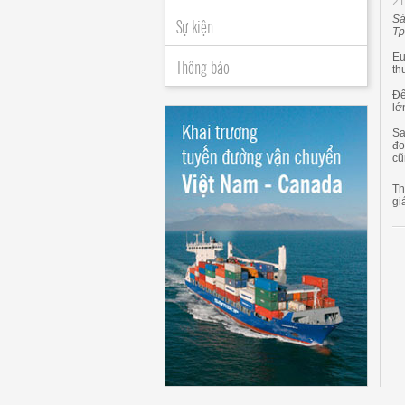
21
Sự kiện
Sá
Tp
Eu
Thông báo
th
Đế
lớ
Sa
đo
cũ
Th
gi