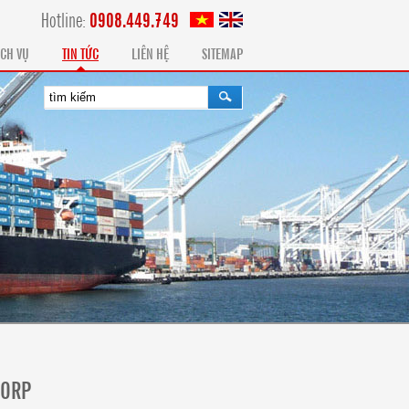
Hotline:
0908.449.749
ỊCH VỤ
TIN TỨC
LIÊN HỆ
SITEMAP
CORP