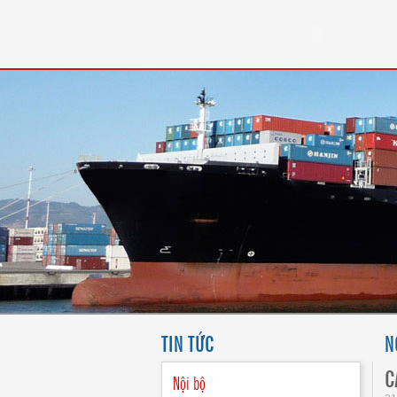
TIN TỨC
N
C
Nội bộ