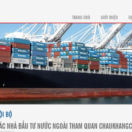
TRANG CHỦ
GIỚI THIỆU
D
ỘI BỘ
ÁC NHÀ ĐẦU TƯ NƯỚC NGOÀI THAM QUAN CHAUKHANG