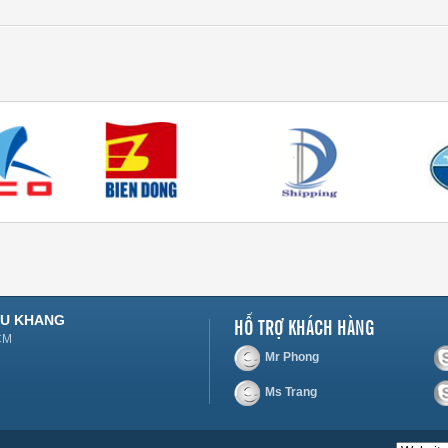
HỖ TRỢ KHÁCH HÀNG
ÂU KHANG
HCM
Mr Phong
Ms Trang