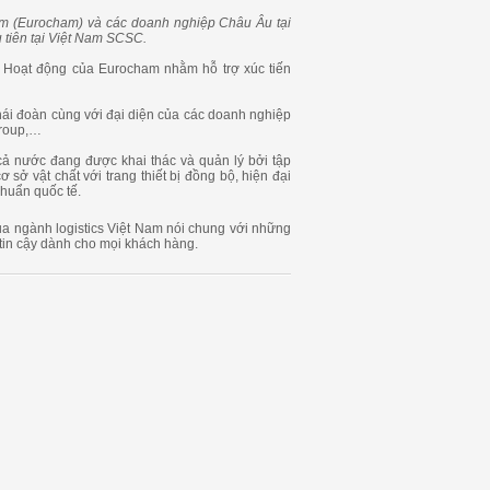
am (Eurocham) và các doanh nghiệp Châu Âu tại
 tiên tại Việt Nam SCSC.
. Hoạt động của Eurocham nhằm hỗ trợ xúc tiến
i đoàn cùng với đại diện của các doanh nghiệp
Group,…
ả nước đang được khai thác và quản lý bởi tập
 vật chất với trang thiết bị đồng bộ, hiện đại
chuẩn quốc tế.
 ngành logistics Việt Nam nói chung với những
 tin cậy dành cho mọi khách hàng.